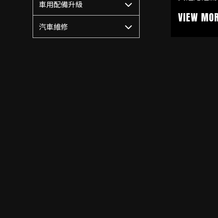
車用配備升級
燈具光線偏
後燈具不僅
汽車維修
距離都大幅
整體質感也