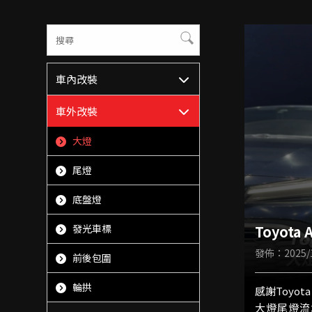
車內改裝
車外改裝
大燈
尾燈
底盤燈
Toyota
發光車標
裝
發佈：2025/1
前後包圍
輪拱
感謝Toyota
大燈尾燈流