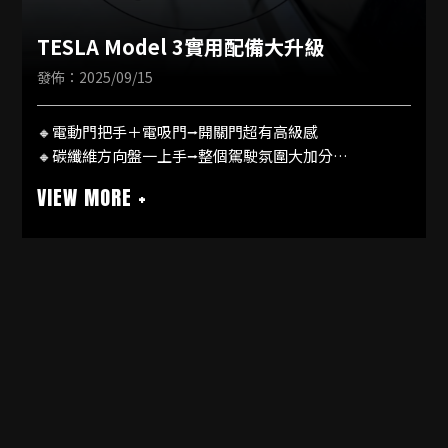
TESLA Model 3實用配備大升級
發佈：2025/09/15
🔸電動門把手＋電吸門⭢開關門超有高級感
🔸碳纖維方向盤一上手⭢整個駕駛氛圍大加分
🔸再加電動前行李箱⭢拿放東西更輕鬆