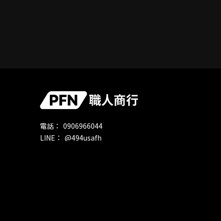
0906966044
@494usafh
職人商行
octt.100
pfn870611@gmail.com
宜蘭縣五結鄉中正路二段196號
週一～六｜10:00-6:00、週日｜固定公休
汽車改裝
汽車改裝店
汽車改裝廠
宜蘭汽車改裝
宜蘭汽車改