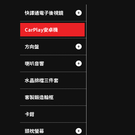
快譯通電子後視鏡
CarPlay安卓機
方向盤
喇叭音響
水晶排檔三件套
客製鍛造輪框
卡鉗
頭枕螢幕