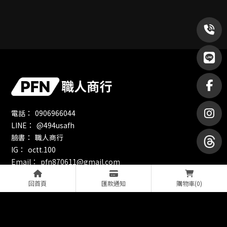
0906966044
@494usafh
職人商行
octt.100
pfn870611@gmail.com
宜蘭縣五結鄉中正路二段196號
回首頁
匯款通知
購物車
(0)
週一～六｜10:00-6:00、週日｜固定公休
關於我們
服務項目
改裝作品
最新消息
改裝影音
精品選物
聯絡我們