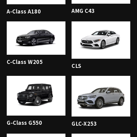
AMG C43
A-Class A180
C-Class W205
CLS
G-Class G550
GLC-X253