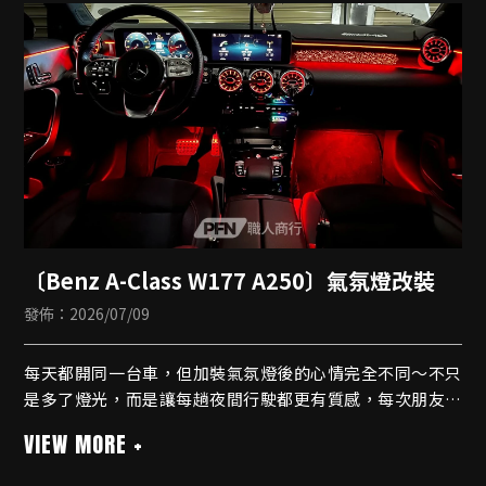
〔Benz A-Class W177 A250〕氣氛燈改裝
發佈：2026/07/09
每天都開同一台車，但加裝氣氛燈後的心情完全不同～不只
是多了燈光，而是讓每趟夜間行駛都更有質感，每次朋友上
車都忍不住先拍照再出發！
氣氛燈套件
✨副駕飾板