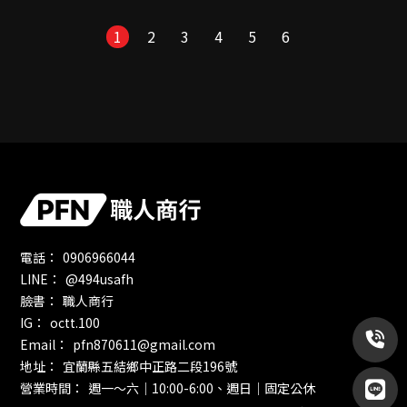
✨渦輪出風口
✨車門✨腳底
1
2
3
4
5
6
✨手把✨置物盒
0906966044
@494usafh
職人商行
octt.100
pfn870611@gmail.com
宜蘭縣五結鄉中正路二段196號
週一～六｜10:00-6:00、週日｜固定公休