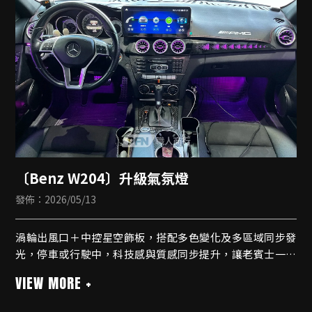
🔹一鍵啟動
🔹遠程發動
🔹手機app控制
🔹自動感應離車上鎖靠近解鎖
〔Benz W204〕升級氣氛燈
發佈：2026/05/13
渦輪出風口＋中控星空飾板，搭配多色變化及多區域同步發
光，停車或行駛中，科技感與質感同步提升，讓老賓士一秒
年輕化！
氣氛燈套件
✨副駕飾板