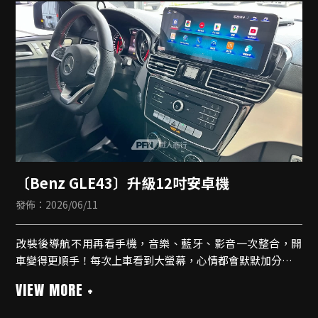
🔹專用面板線材無損安裝
🔹內建無線CarPlay
🔹藍牙支援
🔹導航
🔹測速提醒
〔Benz GLE43〕升級12吋安卓機
發佈：2026/06/11
改裝後導航不用再看手機，音樂、藍牙、影音一次整合，開
車變得更順手！每次上車看到大螢幕，心情都會默默加分
安卓機
🔹八核心規格
🔹專用面板線材無損安裝