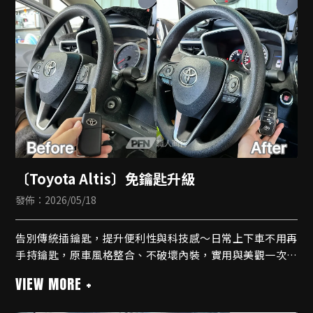
🔹內建無線CarPlay
🔹藍牙支援
🔹導航
🔹測速提醒
可加購倒車顯影或抬頭顯示器
〔Toyota Altis〕免鑰匙升級
發佈：2026/05/18
告別傳統插鑰匙，提升便利性與科技感～日常上下車不用再
手持鑰匙，原車風格整合、不破壞內裝，實用與美觀一次到
位，也讓整體質感大幅加分！
🔆免鑰匙功能🔆
🔹新款鑰匙