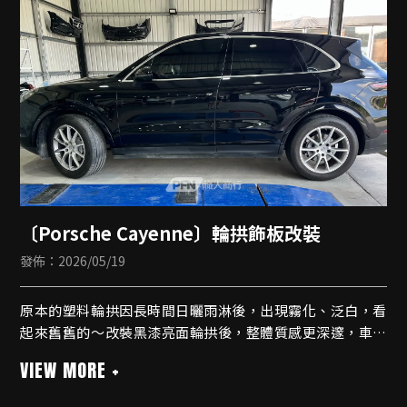
✨副駕✨腳底
✨手把✨置物盒
〔Porsche Cayenne〕輪拱飾板改裝
發佈：2026/05/19
原本的塑料輪拱因長時間日曬雨淋後，出現霧化、泛白，看
起來舊舊的～改裝黑漆亮面輪拱後，整體質感更深邃，車身
線條也更俐落有型，不用大改，就能讓愛車視覺年輕好幾歲