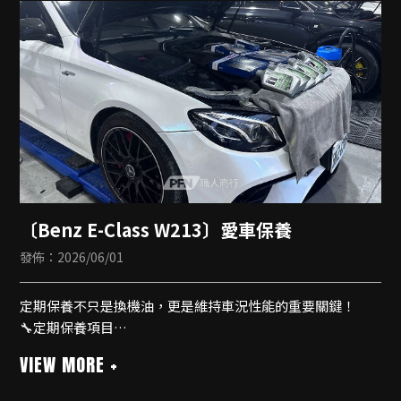
🔹專用面板線材無損安裝
🔹內建無線CarPlay
🔹藍牙支援
🔹導航
🔹測速提醒
〔Benz E-Class W213〕愛車保養
發佈：2026/06/01
定期保養不只是換機油，更是維持車況性能的重要關鍵！
🔧定期保養項目
▫️更換Mobil 5W-30機油
▫️更換BOSCH機油芯/空氣芯/冷氣濾網
▫️引擎運轉檢查與油水確認