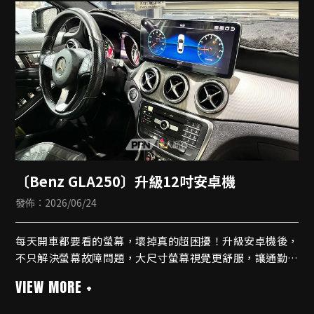
🔹專用面板線材無損安裝
🔹內建無線CarPlay
🔹藍牙支援
🔹導航
🔹測速提醒
〔Benz GLA250〕升級12吋安卓機
發佈：2026/06/24
每天開車都要看的螢幕，壞掉真的超困擾！升級安卓機後，
不只解決螢幕故障問題，大尺寸螢幕視覺更舒服，讓通勤、
出遊都更便利
安卓機
🔹八核心規格