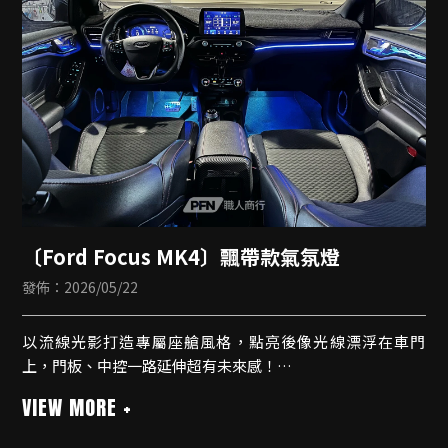
▫️提升潤滑保護，降低引擎磨耗
▫️維持加速順暢與車室空氣品質
每一次細節檢查，都是為了讓愛車維持最佳狀態
〔Ford Focus MK4〕飄帶款氣氛燈
發佈：2026/05/22
以流線光影打造專屬座艙風格，點亮後像光線漂浮在車門
上，門板、中控一路延伸超有未來感！
氣氛燈套件
✨車門飾板
✨喇叭光圈