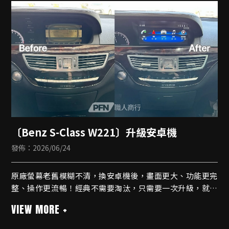
✨渦輪出風口
✨馬鞍燈✨置物盒
✨手把✨椅背✨腳底
〔Benz S-Class W221〕升級安卓機
發佈：2026/06/24
原廠螢幕老舊模糊不清，換安卓機後，畫面更大、功能更完
整、操作更流暢！經典不需要淘汰，只需要一次升級，就能
重新愛上每天開車的感覺
安卓機
🔹八核心規格