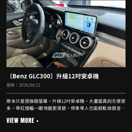
🔹內建無線CarPlay
🔹藍牙支援
🔹導航
🔹測速提醒
〔Benz GLC300〕升級12吋安卓機
發佈：2026/06/11
原本只是想換個螢幕，升級12吋安卓機，大畫面真的方便很
多，等紅燈瞄一眼地圖更清楚，停車等人也能輕鬆放個音樂
休息一下
安卓機
🔹八核心規格