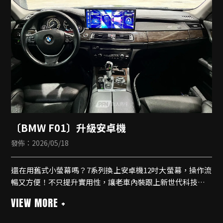
〔BMW F01〕升級安卓機
發佈：2026/05/18
還在用舊式小螢幕嗎？7系列換上安卓機12吋大螢幕，操作流
暢又方便！不只提升實用性，讓老車內裝跟上新世代科技感
🔆安卓機🔆
🔹八核心規格
🔹專用面板線材無損安裝