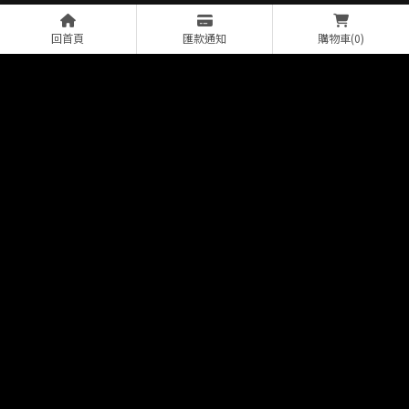
回首頁
匯款通知
購物車
(0)
Hyundai Tucson L 氣氛燈
Rolls-Royce Ghost 客製
改裝
化星空頂