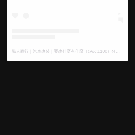
職人商行｜汽車改裝｜要改什麼有什麼（@octt.100）分享的貼文