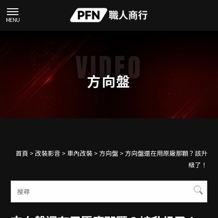
方向盤
首頁
>
改裝影音
>
車內改裝
>
方向盤
> 方向盤還在用原廠那顆？該升
級了！